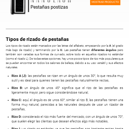
MOSTRAR PRODUCTO
Pestañas postizas
Tipos de rizado de pestañas
Los tipos de rizado están marcados por las letras del alfabeto, empezando por la
A
(el grado
más bajo de rizado) y terminando por la
U.
Las pestañas tienen
diferentes ángulos
pero
también son variadas sus formas de curvado, sobre todo en aquellos rizados no estándar
(como el rizado L). De todas estas opciones, hay unos pocos tipos de rizo más populares que
se pueden encontrar en todos los salones de belleza, debido a su uso versátil y sus efectos
naturales.
Rizo A (J):
las pestañas se rizan en un ángulo de unos 30°, lo que resulta muy
sutil y es ideal para quienes tienen las pestañas naturalmente rectas,
Rizo B:
un ángulo de unos 45° significa que el rizo de las pestañas es
ligeramente mayor, pero sigue considerándose natural,
Rizo C:
aquí, el ángulo es de unos 60°, similar al rizo B, las pestañas tienen una
forma muy natural, parecidas a las naturales después de usar un rizador de
pestañas,
Rizo D:
considerado el rizo más fuerte del mercado, con un ángulo de unos 70°,
que suelen elegir las clientas que desean efectos algo más notables,
Rizo L:
un rizado no estándar, ya que las pestañas son bastante rectas hasta