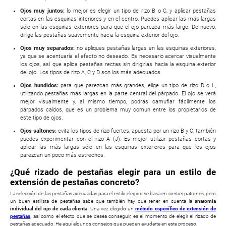
Ojos muy juntos:
lo mejor es elegir un tipo de rizo B o C, y aplicar pestañas
cortas en las esquinas interiores y en el centro. Puedes aplicar las más largas
sólo en las esquinas exteriores para que el ojo parezca más largo. De nuevo,
dirige las pestañas suavemente hacia la esquina exterior del ojo.
Ojos muy separados:
no apliques pestañas largas en las esquinas exteriores,
ya que se acentuaría el efecto no deseado. Es necesario acercar visualmente
los ojos, así que aplica pestañas rectas sin dirigirlas hacia la esquina exterior
del ojo. Los tipos de rizo A, C y D son los más adecuados.
Ojos hundidos:
para que parezcan más grandes, elige un tipo de rizo D o L,
utilizando pestañas más largas en la parte central del párpado. El ojo se verá
mejor visualmente y, al mismo tiempo, podrás camuflar fácilmente los
párpados caídos, que es un problema muy común entre los propietarios de
este tipo de ojos.
Ojos saltones:
evita los tipos de rizo fuertes, apuesta por un rizo B y C, también
puedes experimentar con el rizo A (J). Es mejor utilizar pestañas cortas y
aplicar las más largas sólo en las esquinas exteriores para que los ojos
parezcan un poco más estrechos.
¿Qué rizado de pestañas elegir para un estilo de
extensión de pestañas concreto?
La selección de las pestañas adecuadas para el estilo elegido se basa en ciertos patrones, pero
un buen estilista de pestañas sabe que también hay que tener en cuenta la
anatomía
individual del ojo de cada clienta.
Una vez elegido un
método específico de extensión de
pestañas
, así como el efecto que se desea conseguir, es el momento de elegir el rizado de
pestañas adecuado. He aquí algunos consejos que pueden ayudarte en este proceso.