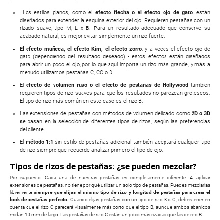
Los estilos planos, como el
efecto flecha o el efecto ojo de gato
, están
diseñados para extender la esquina exterior del ojo. Requieren pestañas con un
rizado suave, tipo M, L o B. Para un resultado adecuado que conserve su
acabado natural, es mejor evitar simplemente un rizo fuerte.
El efecto muñeca, el efecto Kim, el efecto zorro
, y a veces el efecto ojo de
gato (dependiendo del resultado deseado) - estos efectos están diseñados
para abrir un poco el ojo, por lo que aquí importa un rizo más grande, y más a
menudo utilizamos pestañas C, CC o D.
El
efecto de volumen ruso o el efecto de pestañas de Hollywood
también
requieren tipos de rizo suaves para que los resultados no parezcan grotescos.
El tipo de rizo más común en este caso es el rizo B.
Las extensiones de pestañas con métodos de volumen delicado como
2D o 3D
s
e basan en la selección de diferentes tipos de rizos, según las preferencias
del cliente.
El
método 1:1
sin estilo de pestañas adicional también aceptará cualquier tipo
de rizo siempre que recuerde analizar primero el tipo de ojo.
Tipos de rizos de pestañas: ¿se pueden mezclar?
Por supuesto. Cada una de nuestras pestañas es completamente diferente. Al aplicar
extensiones de pestañas, no tiene por qué utilizar un solo tipo de pestañas. Puedes mezclarlas
libremente
siempre que elijas el mismo tipo de rizo y longitud de pestañas para crear el
look de pestañas perfecto.
Cuando elijas pestañas con un tipo de rizo B o C, debes tener en
cuenta que el rizo C parecerá visualmente más corto que el tipo B, aunque ambos abanicos
midan 10 mm de largo. Las pestañas de rizo C están un poco más rizadas que las de rizo B.