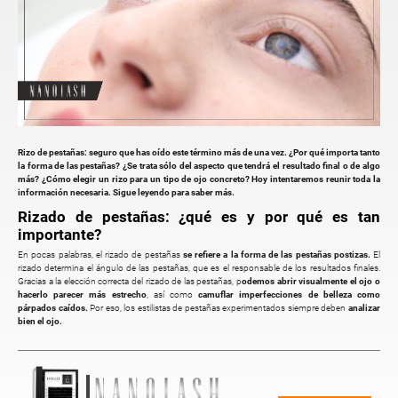
Rizo de pestañas: seguro que has oído este término más de una vez. ¿Por qué importa tanto
la forma de las pestañas? ¿Se trata sólo del aspecto que tendrá el resultado final o de algo
más? ¿Cómo elegir un rizo para un tipo de ojo concreto? Hoy intentaremos reunir toda la
información necesaria. Sigue leyendo para saber más.
Rizado de pestañas: ¿qué es y por qué es tan
importante?
En pocas palabras, el rizado de pestañas
se refiere a la forma de las pestañas postizas.
El
rizado determina el ángulo de las pestañas, que es el responsable de los resultados finales.
Gracias a la elección correcta del rizado de las pestañas, p
odemos abrir visualmente el ojo o
hacerlo parecer más estrecho
, así como
camuflar imperfecciones de belleza como
párpados caídos.
Por eso, los estilistas de pestañas experimentados siempre deben
analizar
bien el ojo.