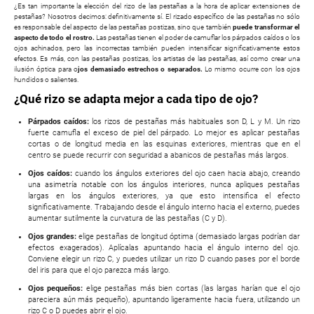
¿Es tan importante la elección del rizo de las pestañas a la hora de aplicar extensiones de
pestañas? Nosotros decimos: definitivamente sí. El rizado específico de las pestañas no sólo
es responsable del aspecto de las pestañas postizas, sino que también
puede transformar el
aspecto de todo el rostro.
Las pestañas tienen el poder de camuflar los párpados caídos o los
ojos achinados, pero las incorrectas también pueden intensificar significativamente estos
efectos. Es más, con las pestañas postizas, los artistas de las pestañas, así como crear una
ilusión óptica para o
jos demasiado estrechos o separados.
Lo mismo ocurre con los ojos
hundidos o salientes.
¿Qué rizo se adapta mejor a cada tipo de ojo?
Párpados caídos:
los rizos de pestañas más habituales son D, L y M. Un rizo
fuerte camufla el exceso de piel del párpado. Lo mejor es aplicar pestañas
cortas o de longitud media en las esquinas exteriores, mientras que en el
centro se puede recurrir con seguridad a abanicos de pestañas más largos.
Ojos caídos:
cuando los ángulos exteriores del ojo caen hacia abajo, creando
una asimetría notable con los ángulos interiores, nunca apliques pestañas
largas en los ángulos exteriores, ya que esto intensifica el efecto
significativamente. Trabajando desde el ángulo interno hacia el externo, puedes
aumentar sutilmente la curvatura de las pestañas (C y D).
Ojos grandes:
elige pestañas de longitud óptima (demasiado largas podrían dar
efectos exagerados). Aplícalas apuntando hacia el ángulo interno del ojo.
Conviene elegir un rizo C, y puedes utilizar un rizo D cuando pases por el borde
del iris para que el ojo parezca más largo.
Ojos pequeños:
elige pestañas más bien cortas (las largas harían que el ojo
pareciera aún más pequeño), apuntando ligeramente hacia fuera, utilizando un
rizo C o D puedes abrir el ojo.