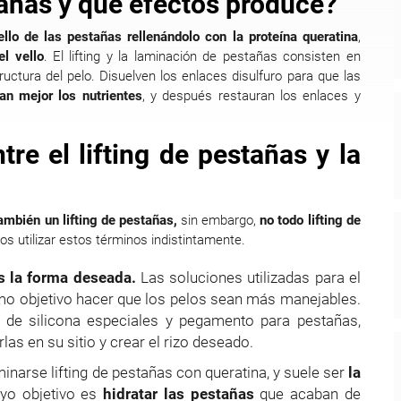
stañas y qué efectos produce?
vello de las pestañas rellenándolo con la proteína queratina
,
l vello
. El lifting y la laminación de pestañas consisten en
ructura del pelo. Disuelven los enlaces disulfuro para que las
an mejor los nutrientes
, y después restauran los enlaces y
tre el lifting de pestañas y la
ambién un lifting de pestañas,
sin embargo,
no todo lifting de
 utilizar estos términos indistintamente.
as la forma deseada.
Las soluciones utilizadas para el
omo objetivo hacer que los pelos sean más manejables.
as de silicona especiales y pegamento para pestañas,
as en su sitio y crear el rizo deseado.
narse lifting de pestañas con queratina, y suele ser
la
uyo objetivo es
hidratar las pestañas
que acaban de