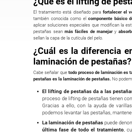
¿Qué es el lifting de pe
El tratamiento está diseñado para
fortalecer el 
también conocida como el
componente básico de
aplicar soluciones especiales que modifican la est
pestañas sean
más fáciles de manejar
y
absorb
sellan la capa de la cutícula del pelo.
¿Cuál es la diferencia en
laminación de pestañas?
Cabe señalar que
todo proceso de laminación es t
pestañas es la laminación de pestañas.
No podemos
El lifting de pestañas da a las pestañ
proceso de lifting de pestañas tienen c
Gracias a ello, con la ayuda de varill
podemos levantar las pestañas, mantenerl
La laminación de pestañas
puede denomi
última fase de todo el tratamiento
, c