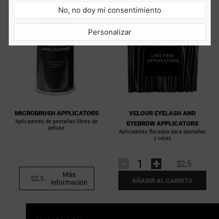
No, no doy mi consentimiento
Personalizar
MICROBRUSH APPLICATORS
VELOUR EYELASH AND
Aplicadores de pestañas libres de
EYEBROW APPLICATORS
pelusa
Aplicadores flocados para pestañas
y cejas
-
+
$2,5
Más
$2,5
AÑADIR AL CARRITO
información