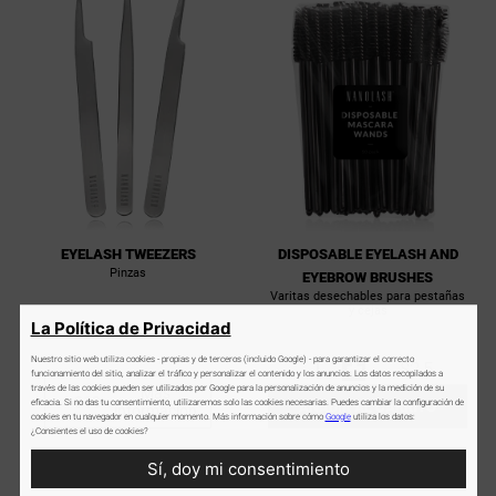
EYELASH TWEEZERS
DISPOSABLE EYELASH AND
Pinzas
EYEBROW BRUSHES
Varitas desechables para pestañas
y cejas
La Política de Privacidad
-
+
Nuestro sitio web utiliza cookies - propias y de terceros (incluido Google) - para garantizar el correcto
$2,5
funcionamiento del sitio, analizar el tráfico y personalizar el contenido y los anuncios. Los datos recopilados a
través de las cookies pueden ser utilizados por Google para la personalización de anuncios y la medición de su
Más
$13
eficacia. Si no das tu consentimiento, utilizaremos solo las cookies necesarias. Puedes cambiar la configuración de
AÑADIR AL CARRITO
información
cookies en tu navegador en cualquier momento. Más información sobre cómo
Google
utiliza los datos:
¿Consientes el uso de cookies?
Sí, doy mi consentimiento