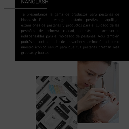
NANOLASH
Te presentamos la gama de productos para pestañas de
Nanolash. Puedes escoger pestañas postizas, maquillaje,
extensiones de pestañas y productos para el cuidado de las
pestañas de primera calidad, además de accesorios
indispensables para el moldeado de pestañas. Aquí también
podrás encontrar un kit de elevación y laminación así como
nuestro icónico sérum para que tus pestañas crezcan más
gruesas y fuertes.