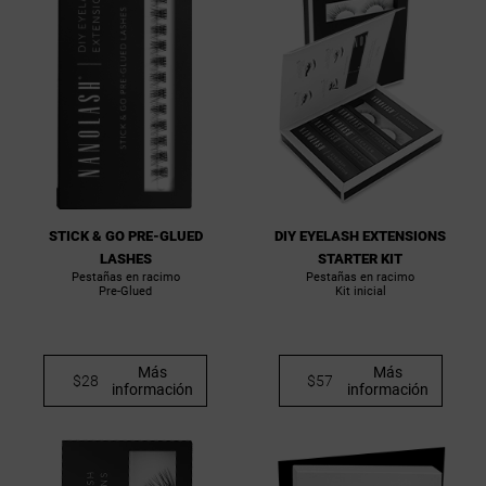
STICK & GO PRE-GLUED
DIY EYELASH EXTENSIONS
LASHES
STARTER KIT
Pestañas en racimo
Pestañas en racimo
Pre-Glued
Kit inicial
Más
Más
$28
$57
información
información