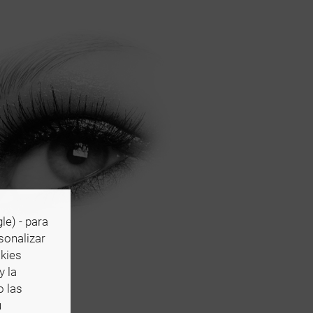
le) - para
rsonalizar
okies
y la
o las
u