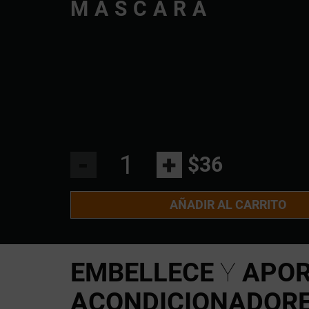
MASCARA
-
+
$36
AÑADIR AL CARRITO
EMBELLECE
Y
APOR
ACONDICIONADORE