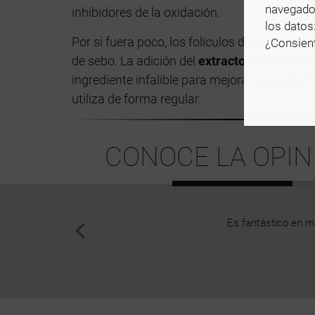
navegado
inhibidores de la oxidación.
los datos
Por si fuera poco, los folículos de las pest
¿Consient
de sebo. La adición del
extracto de flor de c
ingrediente infalible para mejorar las pesta
utiliza de forma regular.
CONOCE LA OPIN
Es fantástico en mi