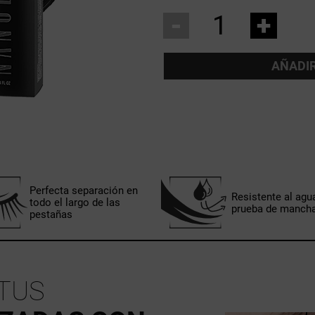
-
+
AÑADIR
Perfecta separación en
Resistente al agu
todo el largo de las
prueba de manch
pestañas
 TUS