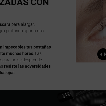
IZADAS CON
scara
para alargar,
egro profundo aporta una
n impecables tus pestañas
nte muchas horas
. Las
máscara no se desprende.
as
resiste las adversidades
los ojos.
.