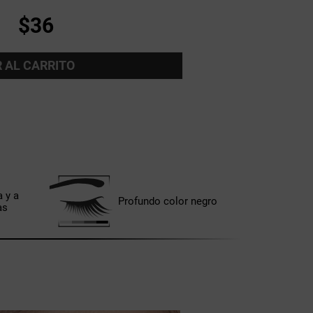
$36
 AL CARRITO
a y a
Profundo color negro
as