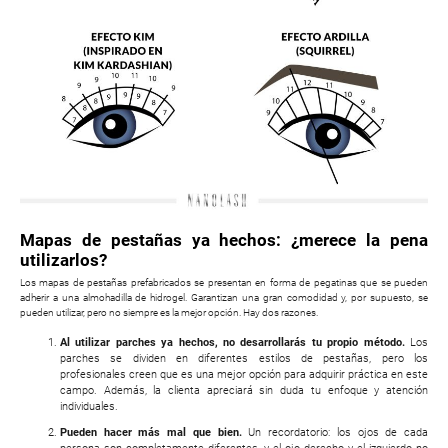
Mapas de pestañas ya hechos: ¿merece la pena
utilizarlos?
Los mapas de pestañas prefabricados se presentan en forma de pegatinas que se pueden
adherir a una almohadilla de hidrogel. Garantizan una gran comodidad y, por supuesto, se
pueden utilizar, pero no siempre es la mejor opción. Hay dos razones.
Al utilizar parches ya hechos, no desarrollarás tu propio método.
Los
parches se dividen en diferentes estilos de pestañas, pero los
profesionales creen que es una mejor opción para adquirir práctica en este
campo. Además, la clienta apreciará sin duda tu enfoque y atención
individuales.
Pueden hacer más mal que bien.
Un recordatorio: los ojos de cada