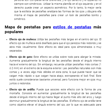
persona son completamente diferentes, y el ojo derecho y el izquierdo no
siempre son simétricos. Utilizar la misma plantilla en el ojo izquierdo y en el
derecho puede crear un aspecto asimétrico. Por lo tanto, lo mejor sería
que la estilista de pestañas analizara las formas de los ojos y dibujara ella
misma el mapa de pestañas para crear un look de pestañas bonito y
simétrico.
Mapa de pestañas para
estilos de pestañas
más
populares
Efecto ojo de muñeca:
Utiliza las pestañas más largas en el centro del ojo. El
efecto ojo de muñeca está diseñado para que el ojo parezca más redondo y se
abra más visualmente. Este efecto es ideal para ojos almendrados o muy
separados.
Efecto ojo de gato:
Este efecto se utiliza sobre todo para alargar la mirada.
Aumenta gradualmente la longitud de las pestañas desde el ángulo interno
hacia el externo del ojo. Sin embargo, recuerda utilizar pestañas más cortas (1
ó 2 mm) en el extremo de la esquina exterior. Las pestañas naturales son más
cortas y, a veces, algo más débiles en esta zona, lo que puede hacer que se
caigan más rápido o que caigan hacia abajo, estropeando el look final. Este
estilo suele considerarse bastante universal, pero funciona mejor en ojos muy
juntos o redondos.
Efecto ojo de ardilla:
Puede que asocies este efecto con la forma de una
montaña. Consiste en aumentar gradualmente la longitud de las pestañas
desde el ángulo interno del ojo hasta llegar al punto más alto del arco, y luego
disminuir gradualmente la longitud de las pestañas. El efecto ojo de ardilla tiene
como objetivo elevar el ángulo externo del ojo, por lo que es adecuado para