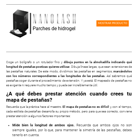
MOSTRAR PRODUCTO
Parches de hidrogel
Coge un bolígrafo o un rotulador fino y
dibuja puntos en la almohadilla indicando qué
longitud de pestañas postizas quieres utilizar.
Dibuja líneas largas, que sean extensiones de
las pestañas naturales. De este modo, dividimos las pestañas en segmentos,
marcándolos
con los números correspondientes a las longitudes de las pestañas.
Así sabremos qué
pestañas coger durante el procedimiento de extensión. Y ya está. El mapeado de pestañas no
es exigente ni requiere mucho tiempo y puede ser increíblemente útil.
¿A qué debes prestar atención cuando crees tu
mapa de pestañas?
Recuerda que la práctica hace al maestro.
El mapa de pestañas no es difícil
y, con el tiempo,
cada estilista de pestañas desarrolla su propio método, pero para que sea correcto, conviene
prestar atención a algunos factores importantes:
Mide bien la longitud de ambos ojos.
Recuerda que ambos ojos no son
siempre iguales, por lo que, para mantener la simetría de las pestañas, debes
tenerlo en cuenta.