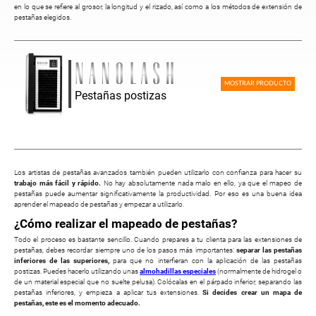
en lo que se refiere al grosor, la longitud y el rizado, así como a los métodos de extensión de
pestañas elegidos.
MOSTRAR PRODUCTO
Pestañas postizas
Los artistas de pestañas avanzados también pueden utilizarlo con confianza para hacer su
trabajo más fácil y rápido.
No hay absolutamente nada malo en ello, ya que el mapeo de
pestañas puede aumentar significativamente la productividad. Por eso es una buena idea
aprender el mapeado de pestañas y empezar a utilizarlo.
¿Cómo realizar el mapeado de pestañas?
Todo el proceso es bastante sencillo. Cuando prepares a tu clienta para las extensiones de
pestañas, debes recordar siempre uno de los pasos más importantes:
separar las pestañas
inferiores de las superiores,
para que no interfieran con la aplicación de las pestañas
postizas. Puedes hacerlo utilizando unas
almohadillas especiales
(normalmente de hidrogel o
de un material especial que no suelte pelusa). Colócalas en el párpado inferior, separando las
pestañas inferiores, y empieza a aplicar tus extensiones.
Si decides crear un mapa de
pestañas, este es el momento adecuado.