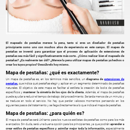
El mapeado de pestañas merece la pena, tanto si eres un diseñador de pestañas
principiante como uno con muchos años de experiencia en este campo. El mapeo de
pestañas se inventó para garantizar que el proceso de aplicación de extensiones de
pestañas sea más fácil y significativamente más corto. ¿Cómo realizar bien el mapeado de
pestañas? ¿Es realmente tan útil? ¿Merece la pena utilizar mapas de pestañas ya hechos o
crear los tuyos propios? Descúbrelo hoy mismo.
Mapa de pestañas: ¿qué es exactamente?
Un mapa de pestañas es, en los términos más sencillos, un
diagrama de
extensiones de
pestañas
,
que indica qué pestañas elegir y aplicar en un segmento determinado de pestañas
naturales. El objetivo de este mapa es facilitar al estilista la creación de looks de pestañas
específicos y
mantener la simetría de los ojos de la clienta.
Además, el mapa de pestañas
puede ayudar a reducir el tiempo de trabajo del procedimiento. Se tarda menos de un minuto y
se traduce en todo el servicio. No hay que perder valiosos momentos pensando en los
siguientes pasos del tratamiento y se llega directamente a lo que indica el mapa de pestañas.
Mapa de pestañas: ¿para quién es?
El mapa de pestañas será útil tanto para los nuevos estilistas de pestañas como para los más
avanzados. Sin duda, será una buena opción para los principiantes, ya que podrán
aprender a
crear estilos de pestañas específicos y asimilar mejor toda la información,
especialmente