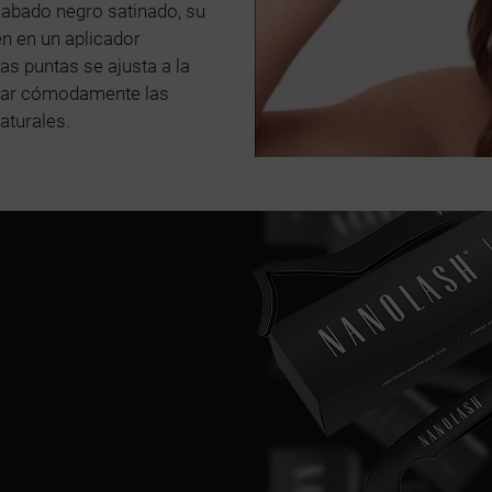
cabado negro satinado, su
n en un aplicador
 puntas se ajusta a la
licar cómodamente las
aturales.