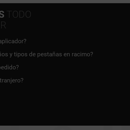
S
TODO
ER
aplicador?
años y tipos de pestañas en racimo?
pedido?
tranjero?