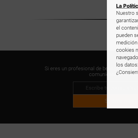
La Políti
Nuestro s
garantizar
el conten
pueden se
medición 
cookies n
navegado
los datos
Si eres un profesional de belleza y te int
¿Consient
comunícate con noso
Sí, dime más