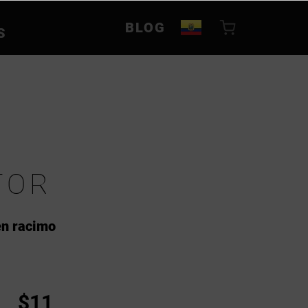
BLOG
S
TOR
en racimo
$11