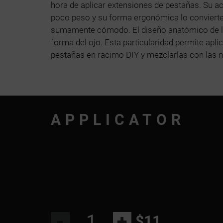
hora de aplicar extensiones de pestañas. Su a
poco peso y su forma ergonómica lo convierte
sumamente cómodo. El diseño anatómico de las
forma del ojo. Esta particularidad permite ap
pestañas en racimo DIY y mezclarlas con las n
APPLICATOR
-
+
$11