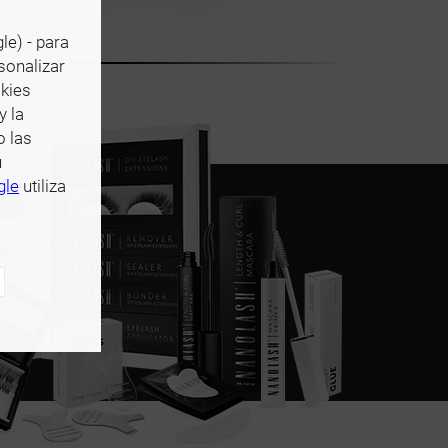
le) - para
rsonalizar
okies
y la
o las
u
gle
utiliza