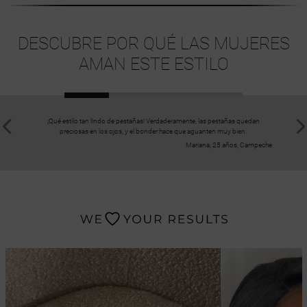
DESCUBRE POR QUÉ LAS MUJERES
AMAN ESTE ESTILO
¡Qué estilo tan lindo de pestañas! Verdaderamente, las pestañas quedan
¡Yo les
preciosas en los ojos, y el bonder hace que aguanten muy bien.
necesita
Mariana, 25 años, Campeche