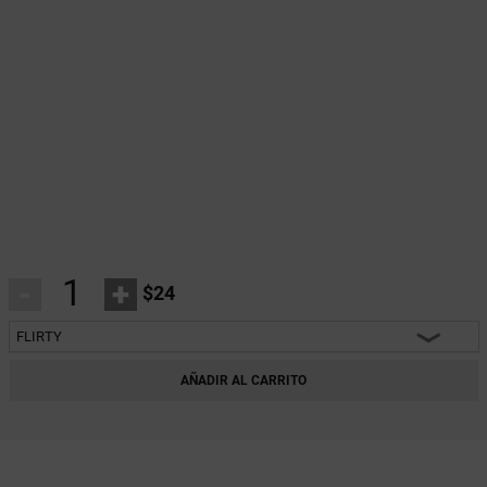
-
+
$24
FLIRTY
HEARTBREAKER
AÑADIR AL CARRITO
CHARM
INNOCENT
FANTASY