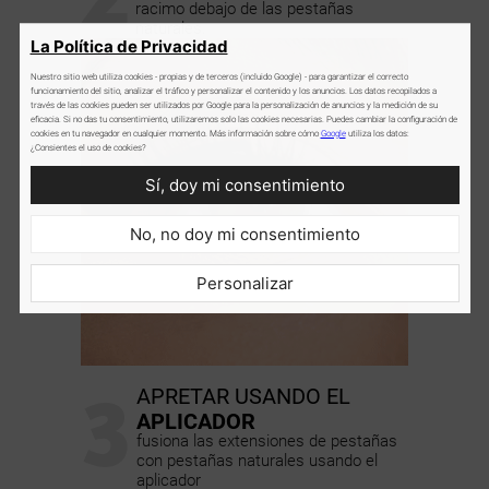
racimo debajo de las pestañas
naturales.
La Política de Privacidad
Nuestro sitio web utiliza cookies - propias y de terceros (incluido Google) - para garantizar el correcto
funcionamiento del sitio, analizar el tráfico y personalizar el contenido y los anuncios. Los datos recopilados a
través de las cookies pueden ser utilizados por Google para la personalización de anuncios y la medición de su
eficacia. Si no das tu consentimiento, utilizaremos solo las cookies necesarias. Puedes cambiar la configuración de
cookies en tu navegador en cualquier momento. Más información sobre cómo
Google
utiliza los datos:
¿Consientes el uso de cookies?
Sí, doy mi consentimiento
No, no doy mi consentimiento
Personalizar
3
APRETAR USANDO EL
APLICADOR
fusiona las extensiones de pestañas
con pestañas naturales usando el
aplicador