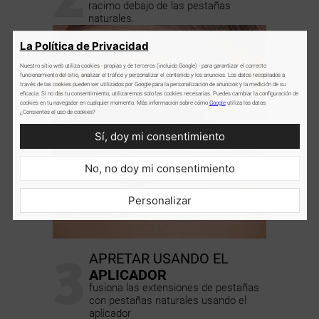
racimo debajo de las pestañas
naturales.
La Política de Privacidad
Nuestro sitio web utiliza cookies - propias y de terceros (incluido Google) - para garantizar el correcto
funcionamiento del sitio, analizar el tráfico y personalizar el contenido y los anuncios. Los datos recopilados a
través de las cookies pueden ser utilizados por Google para la personalización de anuncios y la medición de su
eficacia. Si no das tu consentimiento, utilizaremos solo las cookies necesarias. Puedes cambiar la configuración de
cookies en tu navegador en cualquier momento. Más información sobre cómo
Google
utiliza los datos:
¿Consientes el uso de cookies?
Sí, doy mi consentimiento
No, no doy mi consentimiento
Personalizar
3
APRETAR USANDO EL
APLICADOR
fusiona las extensiones de pestañas
con pestañas naturales usando el
aplicador