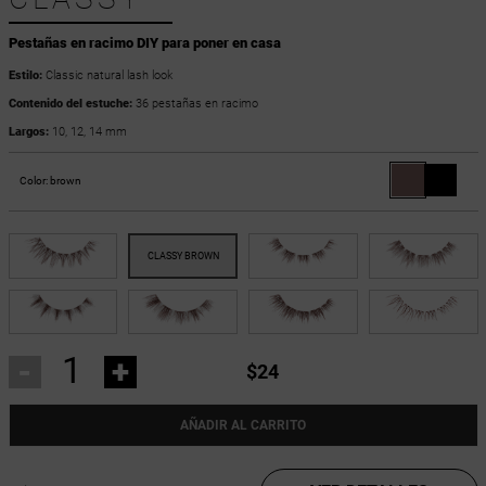
Pestañas en racimo DIY para poner en casa
Estilo:
Classic natural lash look
Contenido del estuche:
36 pestañas en racimo
Largos:
10, 12, 14 mm
Color:
brown
-
+
$24
AÑADIR AL CARRITO