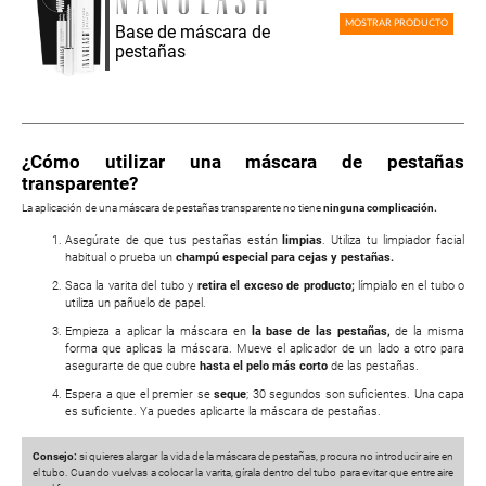
MOSTRAR PRODUCTO
Base de máscara de
pestañas
¿Cómo utilizar una máscara de pestañas
transparente?
La aplicación de una máscara de pestañas transparente no tiene
ninguna complicación.
Asegúrate de que tus pestañas están
limpias
. Utiliza tu limpiador facial
habitual o prueba un
champú especial para cejas y pestañas.
Saca la varita del tubo y
retira el exceso de producto;
límpialo en el tubo o
utiliza un pañuelo de papel.
Empieza a aplicar la máscara en
la base de las pestañas,
de la misma
forma que aplicas la máscara. Mueve el aplicador de un lado a otro para
asegurarte de que cubre
hasta el pelo más corto
de las pestañas.
Espera a que el premier se
seque
; 30 segundos son suficientes. Una capa
es suficiente. Ya puedes aplicarte la máscara de pestañas.
Consejo:
si quieres alargar la vida de la máscara de pestañas, procura no introducir aire en
el tubo. Cuando vuelvas a colocar la varita, gírala dentro del tubo para evitar que entre aire