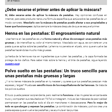
en el frasco.
¿Debe secarse el primer antes de aplicar la máscara?
Sí, debe secarse antes de aplicar la máscara de pestañas.
Hay opiniones confusas en
Internet, pero este producto tiene una fórmula específica que actúa sobre las pestañas de un
modo concreto.
Mezclarlo con la máscara de pestañas puede afectar a sus propiedades y
hacer que funcione peor.
Aplica siempre la máscara después de que se seque el primer.
Henna en las pestañas: El engrosamiento natural
Usar henna en las pestañas es una
forma natural y eficaz de conseguir unas pestañas más
gruesas
y de intensificar su color al mismo tiempo. Mezclada con agua, se convierte en una
pasta que se aplica sobre las pestañas. La henna no penetra en el pelo, sino que envuelve las
pestañas haciéndolas mucho más gruesas.
La hierba de la henna es rica en ingredientes que nutren las pestañas, y la capa formada las
protege de los daños. Para saber más sobre la henna y el tinte de pestañas, sigue leyendo
nuestro post
.
Polvo suelto en las pestañas: Un truco sencillo para
unas pestañas más gruesas y largas
¿Y si no tienes máscara de pestañas en tu neceser y quieres que tus pestañas parezcan más
espesas y largas? Prueba
un sencillo truco de los maquilladores de las famosas.
Se trata de
los polvos sueltos.
El truco puede parecer sorprendente, pero realmente
funciona
. A las mujeres les encanta este
truco y comparten sus resultados en TikTok e Instagram. Incluso las máscaras de peor calidad
permanecen en las pestañas todo el día sin mancharse ni descascararse.
Pero lo mejor de
todo es que
alargan y espesan las pestañas.
La combinación de máscara y polvos crea una
pasta espesa que envuelve las pestañas y se acumula en las puntas.