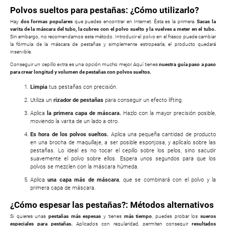
Polvos sueltos para pestañas: ¿Cómo utilizarlo?
Hay
dos formas populares
que puedes encontrar en Internet. Ésta es la primera.
Sacas la
varita de la máscara del tubo, la cubres con el polvo suelto y la vuelves a meter en el tubo.
Sin embargo, no recomendamos este método. Introducir el polvo en el frasco puede cambiar
la fórmula de la máscara de pestañas y simplemente estropearla; el producto quedará
inservible.
Conseguir un cepillo extra es una opción mucho mejor. Aquí tienes
nuestra guía paso a paso
para crear longitud y volumen de pestañas con polvos sueltos.
Limpia
tus pestañas con precisión.
Utiliza un
rizador de pestañas
para conseguir un efecto lifting.
Aplica
la primera capa de máscara.
Hazlo con la mayor precisión posible,
moviendo la varita de un lado a otro.
Es hora de los polvos sueltos.
Aplica una pequeña cantidad de producto
en una brocha de maquillaje, a ser posible esponjosa, y aplícalo sobre las
pestañas. Lo ideal es no tocar el cepillo sobre los pelos, sino sacudir
suavemente el polvo sobre ellos. Espera unos segundos para que los
polvos se mezclen con la máscara húmeda.
Aplica
una capa más de máscara
, que se combinará con el polvo y la
primera capa de máscara.
¿Cómo espesar las pestañas?: Métodos alternativos
Si quieres unas
pestañas más espesas
y tienes
más tiempo
, puedes probar los
sueros
especiales para pestañas.
Aplicados con regularidad, permiten conseguir
resultados