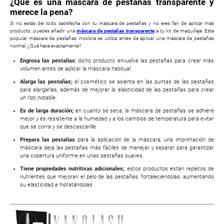
¿Qué es una máscara de pestañas transparente y
merece la pena?
Si no estás del todo satisfecha con tu máscara de pestañas y no eres fan de aplicar más
producto, puedes añadir una
máscara de pestañas transparente
a tu kit de maquillaje. Esta
popular máscara de pestañas incolora se utiliza antes de aplicar una máscara de pestañas
normal. ¿Qué hace exactamente?
Engrosa las pestañas
; dicho producto envuelve las pestañas para crear más
volumen antes de aplicar la máscara habitual.
Alarga las pestañas;
el cosmético se asienta en las puntas de las pestañas
para alargarlas, además de mejorar la elasticidad de las pestañas para crear
un rizo notable.
Es de larga duración;
en cuanto se seca, la máscara de pestañas se adhiere
mejor y es resistente a la humedad y a los cambios de temperatura para evitar
que se corra y se descascarille.
Prepara las pestañas
para la aplicación de la máscara; una imprimación de
máscara deja las pestañas más fáciles de manejar y separar para garantizar
una cobertura uniforme en unas pestañas suaves.
Tiene propiedades nutritivas adicionales;
estos productos están repletos de
nutrientes que mejoran el pelo de las pestañas, fortaleciéndolas, aumentando
su elasticidad e hidratándolas.