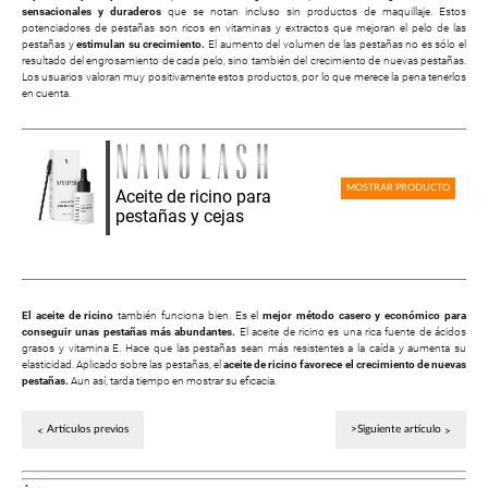
sensacionales y duraderos
que se notan incluso sin productos de maquillaje. Estos
potenciadores de pestañas son ricos en vitaminas y extractos que mejoran el pelo de las
pestañas y
estimulan su crecimiento.
El aumento del volumen de las pestañas no es sólo el
resultado del engrosamiento de cada pelo, sino también del crecimiento de nuevas pestañas.
Los usuarios valoran muy positivamente estos productos, por lo que merece la pena tenerlos
en cuenta.
MOSTRAR PRODUCTO
Aceite de ricino para
pestañas y cejas
El aceite de ricino
también funciona bien. Es el
mejor método casero y económico para
conseguir unas pestañas más abundantes.
El aceite de ricino es una rica fuente de ácidos
grasos y vitamina E. Hace que las pestañas sean más resistentes a la caída y aumenta su
elasticidad. Aplicado sobre las pestañas, el
aceite de ricino favorece el crecimiento de nuevas
pestañas.
Aun así, tarda tiempo en mostrar su eficacia.
Artículos previos
>Siguiente artículo