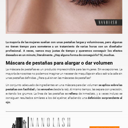
La mayoría de las mujeres sueñan con unas pestañas largas y voluminosas, pero algunas
no tienen tiempo para someterse a un tratamiento de varias horas con un diseñador
profesional. A veces, vamos muy justas de tiempo y queremos conseguir los efectos
deseados en un minuto, literalmente. ¿Hay alguna forma de conseguirlo? Sí, muchas.
Máscara de pestañas para alargar o dar volumen
La máscara de pestañas es un producto imprescindible para las mujeres. Sin excepciones. La
mayoría de nosotras no podemos imaginar un neceser de maquillaje sin ella o salir a la calle sin
unas pestañas definidas. ¿Para qué sirven las máscaras de pestañas?
Un conjunto adecuado de ingredientes en una máscara para dar volumen
se aplica sobre las
pestañas con facilidad
y las
envuelve
desde la raíz. Al mismo tiempo, las separa con precisión,
evitando los grumos. La línea de las pestañas se
rellena
de inmediato, y a veces incluso se
consiguen resultados similares a los del eyeliner, añadiendo una
definición sorprendente al
ojo.