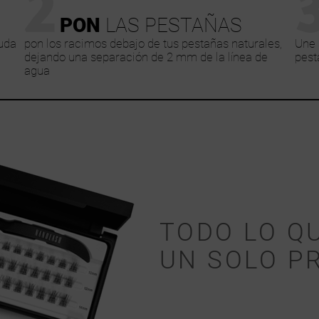
2
PON
LAS PESTAÑAS
uda
pon los racimos debajo de tus pestañas naturales,
Une 
dejando una separación de 2 mm de la línea de
pest
agua
TODO LO Q
UN SOLO P