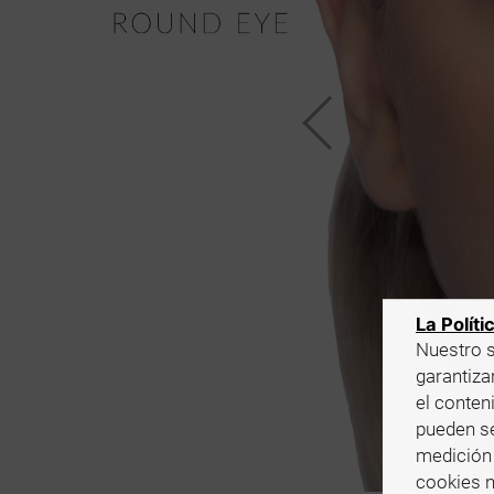
La Políti
Nuestro s
garantizar
el conten
pueden se
medición 
cookies n