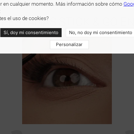
r en cualquier momento. Más información sobre cómo
Goo
:
 PESTAÑAS STICK & GO E
es el uso de cookies?
Sí, doy mi consentimiento
No, no doy mi consentimiento
Personalizar