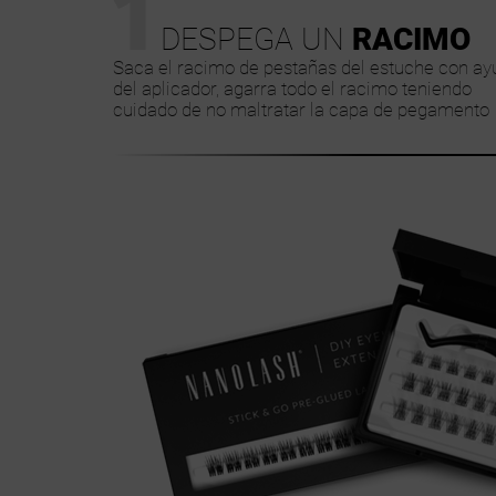
1
DESPEGA UN
RACIMO
Saca el racimo de pestañas del estuche con ay
del aplicador, agarra todo el racimo teniendo
cuidado de no maltratar la capa de pegamento