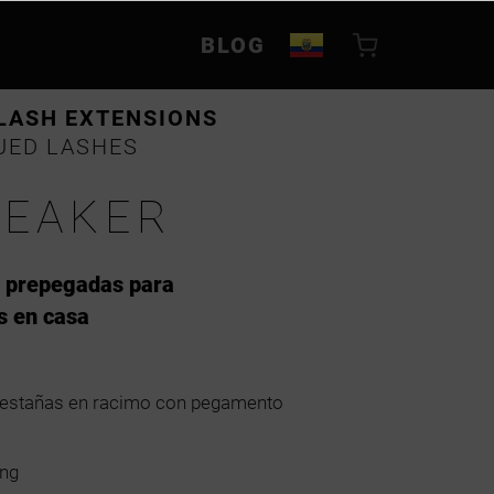
BLOG
LASH EXTENSIONS
UED LASHES
REAKER
o prepegadas para
s en casa
estañas en racimo con pegamento
ong