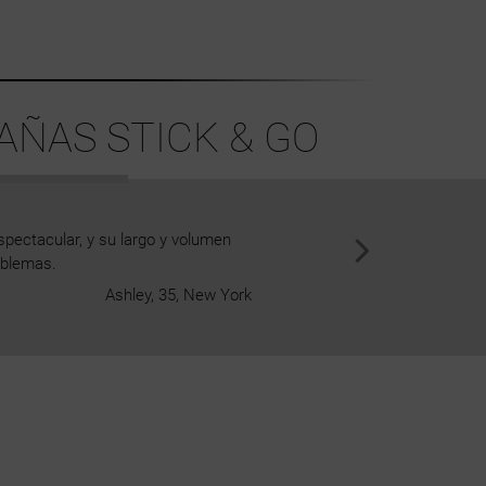
AÑAS STICK & GO
ectacular, y su largo y volumen
¡Las pestañas Heartbreaker s
oblemas.
facilidad: sólo hay que presiona
Ashley, 35, New York