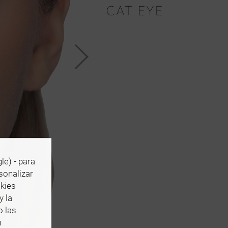
le) - para
rsonalizar
okies
y la
o las
u